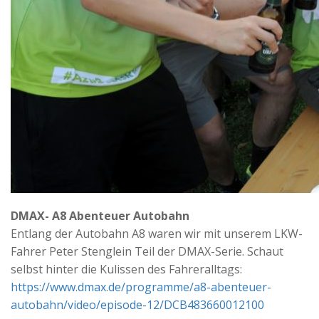
DMAX- A8 Abenteuer Autobahn
Entlang der Autobahn A8 waren wir mit unserem LKW-
Fahrer Peter Stenglein Teil der DMAX-Serie. Schaut
selbst hinter die Kulissen des Fahreralltags:
https://www.dmax.de/programme/a8-abenteuer-
autobahn/video/episode-12/DCB483660012100